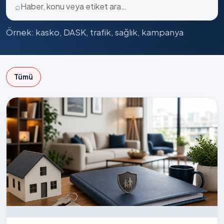
⌕
Örnek: kasko, DASK, trafik, sağlık, kampanya
Tümü