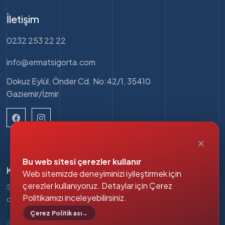
İletişim
0232 253 22 22
info@ermatsigorta.com
Dokuz Eylül, Önder Cd. No:42/1, 35410
Gaziemir/İzmir
×
Bu web sitesi çerezler kullanır
Kampanyalardan haberdar olun
Web sitemizde deneyiminizi iyileştirmek için
çerezler kullanıyoruz. Detaylar için Çerez
Sigorta teklifleri, yenileme hatırlatmaları ve kampanya
Politikamızı inceleyebilirsiniz.
duyurularını e-posta ile alın.
Çerez Politikası
→