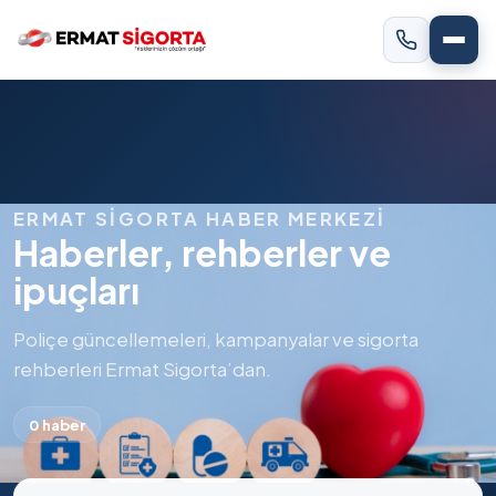
ERMAT SIGORTA HABER MERKEZI
Haberler, rehberler ve
ipuçları
Poliçe güncellemeleri, kampanyalar ve sigorta
rehberleri Ermat Sigorta’dan.
0 haber